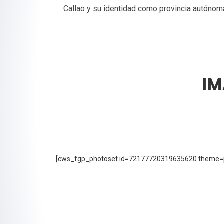
Callao y su identidad como provincia autónom
IM
[cws_fgp_photoset id=72177720319635620 theme=pr