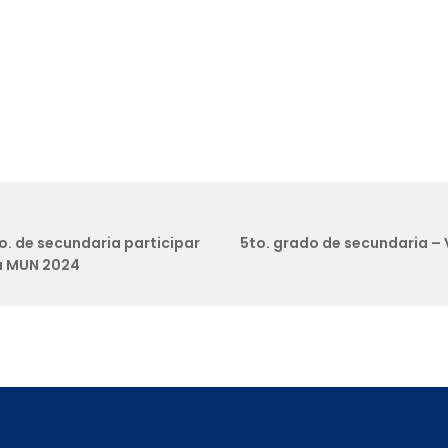
to. de secundaria participar
5to. grado de secundaria – V
a MUN 2024