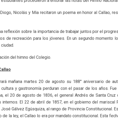
 estudiantes procedieron a entonar las notas del Himno Nacional
iogo, Nicolás y Mia recitaron un poema en honor al Callao, resa
a reflexión sobre la importancia de trabajar juntos por el prog
os de recreación para los jóvenes. En un segundo momento los
 ciudad.
ación del himno del Colegio.
Callao
ebrará mañana martes 20 de agosto su 188° aniversario de auto
a, cultura y gastronomía perduran con el pasar de los años. Fu
a, el 20 de agosto de 1836, el general Andrés de Santa Cruz de
 internos. El 22 de abril de 1857, en el gobierno del mariscal 
 José Gálvez Egúsquiza, al rango de Provincia Constitucional. E
de la ley, el Callao lo era por mandato constitucional. Esta fecha