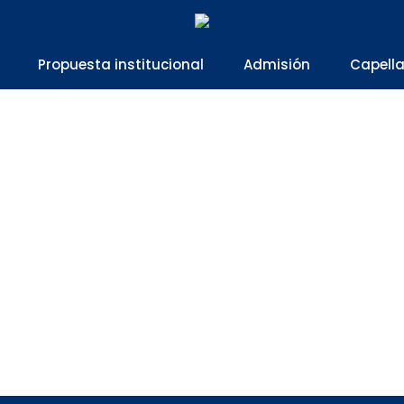
Propuesta institucional
Admisión
Capell
ridge English Asses
Home
Cambridge English Assessment