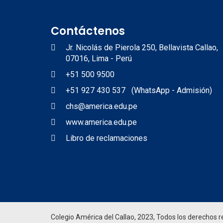
Contáctenos
Jr. Nicolás de Pierola 250, Bellavista Callao,
07016, Lima - Perú
+51 500 9500
+51 927 430 537 (WhatsApp - Admisión)
chs@america.edu.pe
www.america.edu.pe
Libro de reclamaciones
Colegio América del Callao, 2023, Todos los derechos 