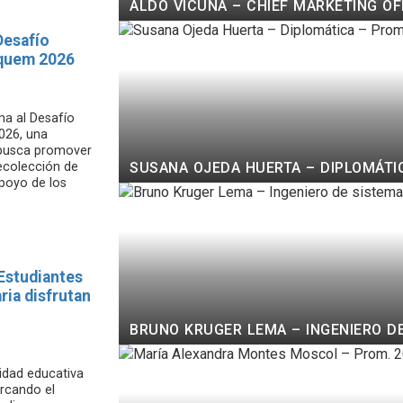
ALDO VICUÑA – CHIEF MARKETING OF
Desafío
iquem 2026
ma al Desafío
026, una
 busca promover
SUSANA OJEDA HUERTA – DIPLOMÁTIC
recolección de
apoyo de los
 Estudiantes
ria disfrutan
BRUNO KRUGER LEMA – INGENIERO DE
idad educativa
arcando el