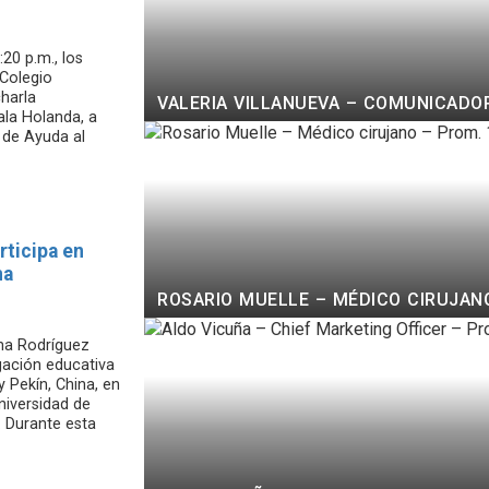
:20 p.m., los
 Colegio
harla
VALERIA VILLANUEVA – COMUNICADOR
ala Holanda, a
 de Ayuda al
rticipa en
na
ROSARIO MUELLE – MÉDICO CIRUJANO
ana Rodríguez
egación educativa
y Pekín, China, en
niversidad de
. Durante esta