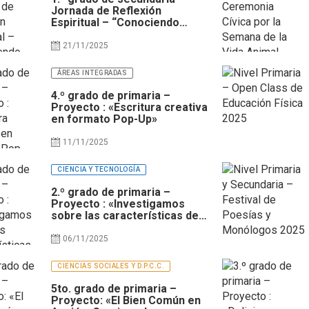
Jornada de Reflexión
Espiritual – “Conociendo
nuestro desarrollo e
identidad”
21/11/2025
ÁREAS INTEGRADAS
4.º grado de primaria –
Proyecto : «Escritura creativa
en formato Pop-Up»
11/11/2025
CIENCIA Y TECNOLOGÍA
2.º grado de primaria –
Proyecto : «Investigamos
sobre las características de
los materiales»
06/11/2025
CIENCIAS SOCIALES Y D.P.C.C.
5to. grado de primaria –
Proyecto: «El Bien Común en