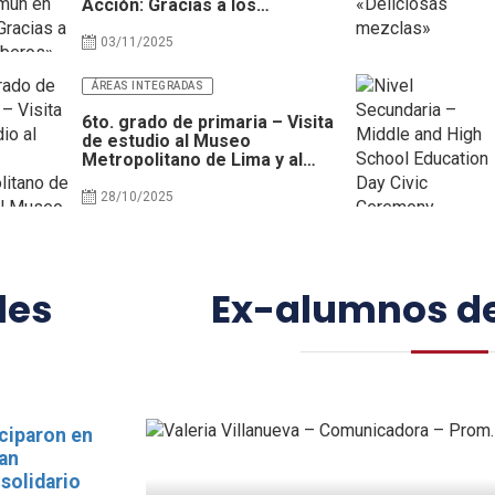
Acción: Gracias a los
Bomberos»
03/11/2025
ÁREAS INTEGRADAS
6to. grado de primaria – Visita
de estudio al Museo
Metropolitano de Lima y al
Museo de Historia Natural
28/10/2025
les
Ex-alumnos d
ciparon en
an
solidario