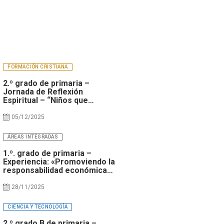
e
FORMACIÓN CRISTIANA
2.º grado de primaria –
Jornada de Reflexión
Espiritual – “Niños que
transforman con amor”
05/12/2025
ÁREAS INTEGRADAS
1.º. grado de primaria –
Experiencia: «Promoviendo la
responsabilidad económica
desde la infancia»
28/11/2025
CIENCIA Y TECNOLOGÍA
2.º grado B de primaria –