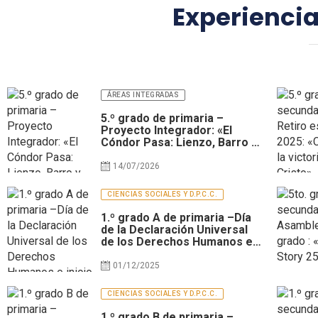
Experiencia
ÁREAS INTEGRADAS
5.º grado de primaria –
Proyecto Integrador: «El
Cóndor Pasa: Lienzo, Barro y
Melodía»
14/07/2026
CIENCIAS SOCIALES Y D.P.C.C.
1.º grado A de primaria –Día
de la Declaración Universal
de los Derechos Humanos e
inicio de la Semana de la
lucha contra la anemia
01/12/2025
CIENCIAS SOCIALES Y D.P.C.C.
1.º grado B de primaria –