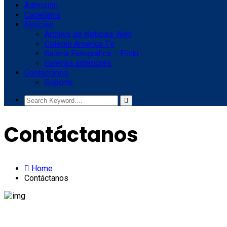
Admisión
Capellanía
Noticias
Archivo de Noticias Web
Colegio América TV
Galería Fotográfica – Flickr
Galerías anteriores
Contáctanos
Soporte
Contáctanos
Home
Contáctanos