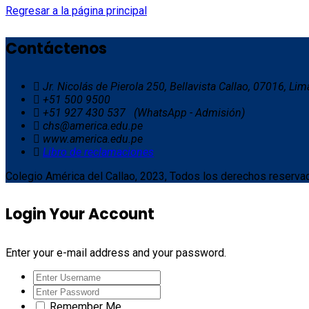
Regresar a la página principal
Contáctenos
Jr. Nicolás de Pierola 250, Bellavista Callao, 07016, Lim
+51 500 9500
+51 927 430 537 (WhatsApp - Admisión)
chs@america.edu.pe
www.america.edu.pe
Libro de reclamaciones
Colegio América del Callao, 2023, Todos los derechos reserva
Login Your Account
Enter your e-mail address and your password.
Remember Me