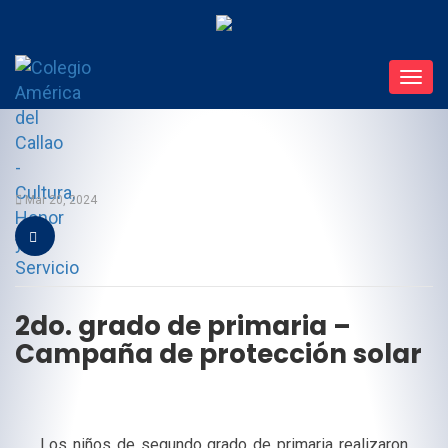
Toggl
navig
Mar 20, 2024
2do. grado de primaria –
Campaña de protección solar
Los niños de segundo grado de primaria realizaron