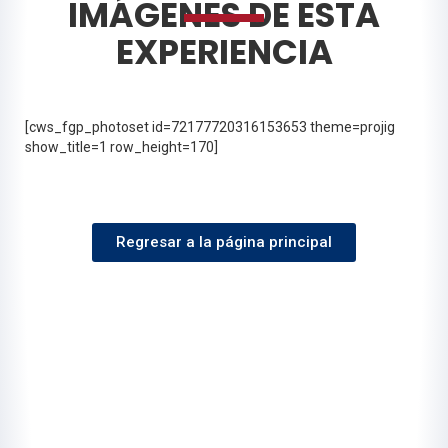
IMÁGENES DE ESTA
EXPERIENCIA
[cws_fgp_photoset id=72177720316153653 theme=projig
show_title=1 row_height=170]
Regresar a la página principal