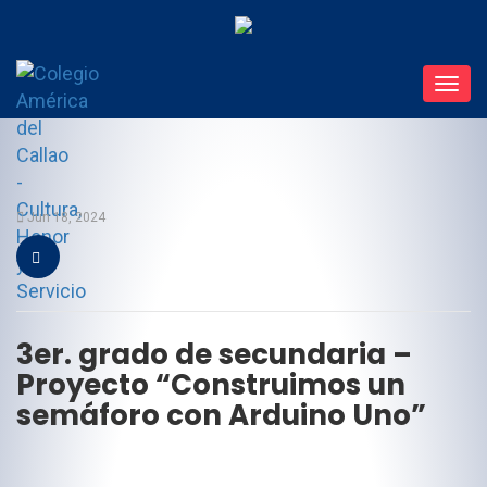
Toggl
navig
Jun 18, 2024
3er. grado de secundaria –
Proyecto “Construimos un
semáforo con Arduino Uno”