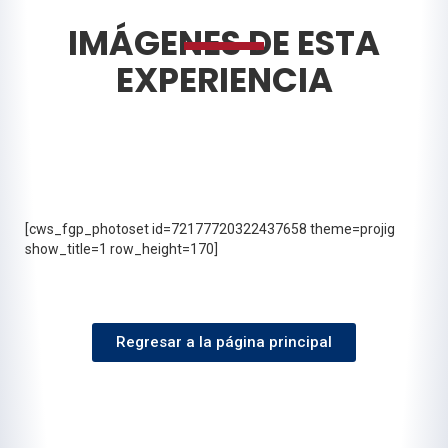
IMÁGENES DE ESTA
EXPERIENCIA
[cws_fgp_photoset id=72177720322437658 theme=projig
show_title=1 row_height=170]
Regresar a la página principal