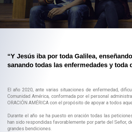
“Y Jesús iba por toda Galilea, enseñando
sanando todas las enfermedades y toda d
El año 2020, ante varias situaciones de enfermedad, dificu
Comunidad América, conformada por el personal administra
ORACIÓN AMÉRICA con el propósito de apoyar a todos aquel
Durante el año se ha puesto en oración todas las peticion
han sido respondidas favorablemente por parte del Señor, 
grandes bendiciones.