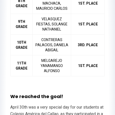
8TH
MACHACA,
1ST. PLACE
GRADE
MAURICIO CARLOS
VELASQUEZ
9TH
FIESTAS, SOLANGE
1ST. PLACE
GRADE
NATHANIEL
CONTRERAS
10TH
PALACIOS, DANIELA
3RD. PLACE
GRADE
ABIGAIL
MELGAREJO
11TH
YANAMANGO
1ST. PLACE
GRADE
ALFONSO
We reached the goal!
April 30th was a very special day for our students at
Colegio América del Callao, as they participated in a