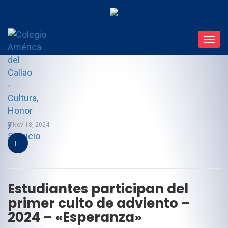
Toggl
navig
Nov 18, 2024
Estudiantes participan del
primer culto de adviento –
2024 – «Esperanza»