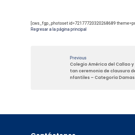
[cws_fgp_photoset id=72177720320268689 theme=pro
Regresar a la página principal
Previous
Colegio América del Callao y
tan ceremonia de clausura d
nfantiles – Categoría Damas