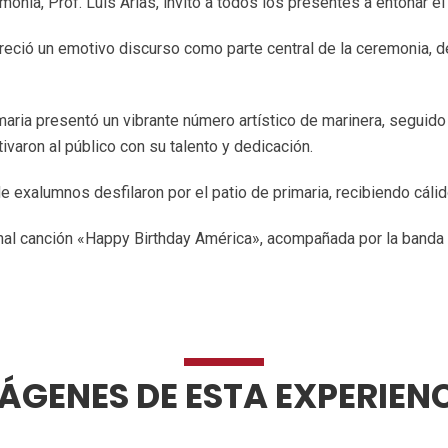
onia, Prof. Luis Arias, invitó a todos los presentes a entonar e
freció un emotivo discurso como parte central de la ceremonia, d
maria presentó un vibrante número artístico de marinera, seguido
ivaron al público con su talento y dedicación.
de exalumnos desfilaron por el patio de primaria, recibiendo cáli
onal canción «Happy Birthday América», acompañada por la banda de
ÁGENES DE ESTA EXPERIEN