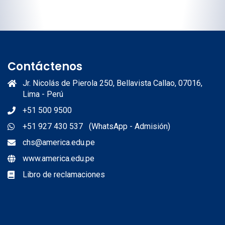
Contáctenos
Jr. Nicolás de Pierola 250, Bellavista Callao, 07016,
Lima - Perú
+51 500 9500
+51 927 430 537 (WhatsApp - Admisión)
chs@america.edu.pe
www.america.edu.pe
Libro de reclamaciones