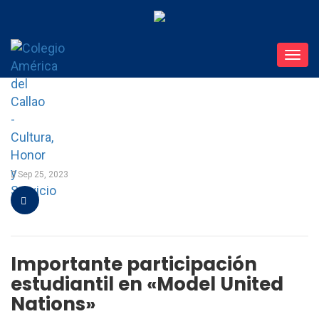
Toggl
navig
Sep 25, 2023
Importante participación
estudiantil en «Model United
Nations»