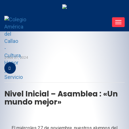
Toggl
navig
Nov 27, 2024
Nivel Inicial – Asamblea : «Un
mundo mejor»
El miércoles 27 de noviembre, nuestros alumnos del