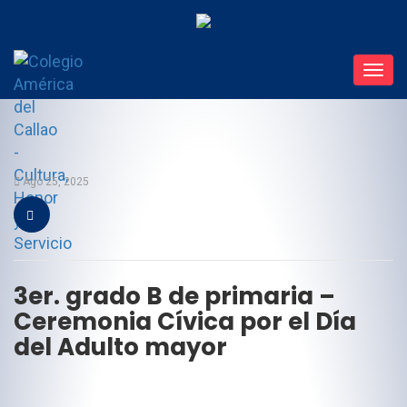
Toggl
navig
Ago 25, 2025
3er. grado B de primaria –
Ceremonia Cívica por el Día
del Adulto mayor