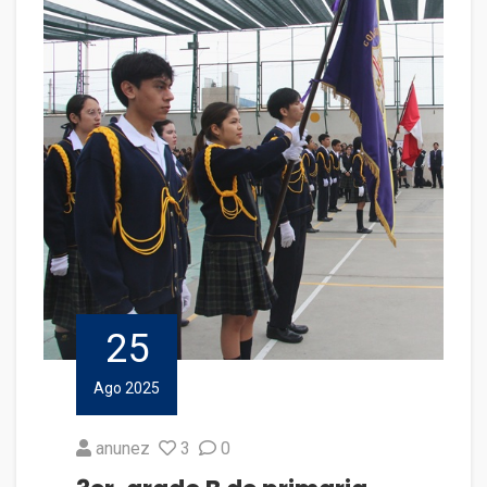
25
Ago 2025
anunez
3
0