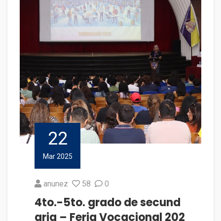
22
Mar 2025
anunez
58
0
4to.-5to. grado de secund
aria – Feria Vocacional 202