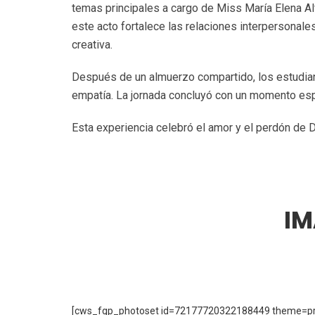
temas principales a cargo de Miss María Elena Al
este acto fortalece las relaciones interpersonal
creativa.
Después de un almuerzo compartido, los estudiant
empatía. La jornada concluyó con un momento espe
Esta experiencia celebró el amor y el perdón de Di
IM
[cws_fgp_photoset id=72177720322188449 theme=pro