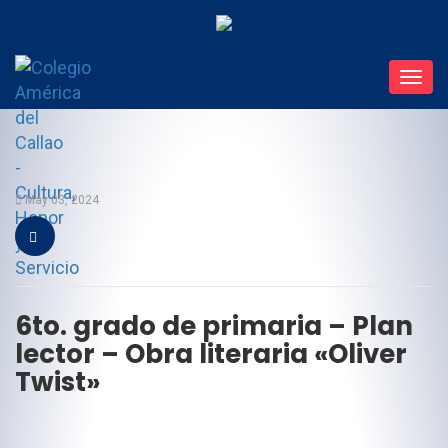
Toggl
navig
May 03, 2024
6to. grado de primaria – Plan
lector – Obra literaria «Oliver
Twist»