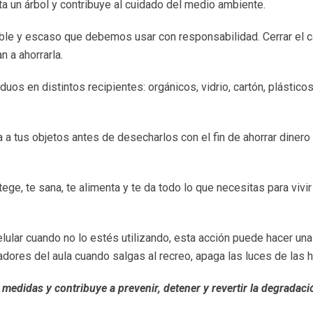
nta un árbol y contribuye al cuidado del medio ambiente.
ble y escaso que debemos usar con responsabilidad. Cerrar el ca
 a ahorrarla.
uos en distintos recipientes: orgánicos, vidrio, cartón, plástico
a tus objetos antes de desecharlos con el fin de ahorrar dinero 
ege, te sana, te alimenta y te da todo lo que necesitas para vivir y
ular cuando no lo estés utilizando, esta acción puede hacer una g
adores del aula cuando salgas al recreo, apaga las luces de las 
s medidas y contribuye a prevenir, detener y revertir la degradac