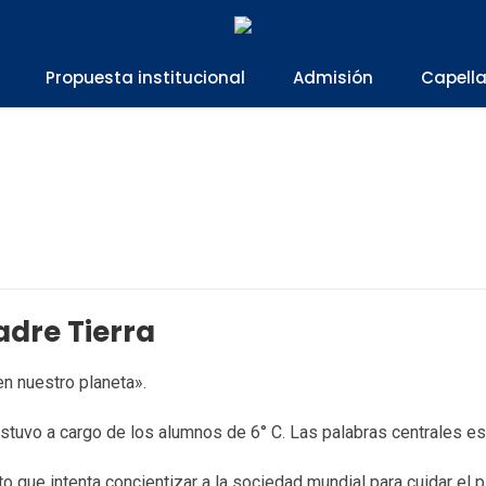
Propuesta institucional
Admisión
Capell
adre Tierra
 en nuestro planeta».
stuvo a cargo de los alumnos de 6° C. Las palabras centrales es
nto que intenta concientizar a la sociedad mundial para cuidar el