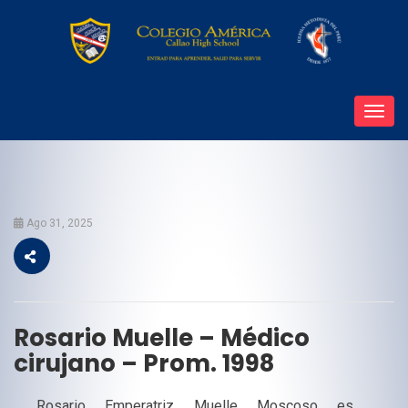
Toggl
navig
Ago 31, 2025
Rosario Muelle – Médico
cirujano – Prom. 1998
Rosario Emperatriz Muelle Moscoso es