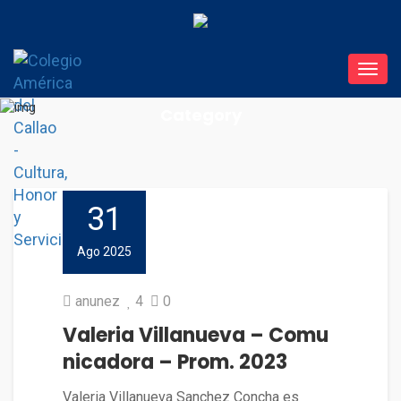
Toggl
navig
Category
31
Ago 2025
anunez
4
0
Valeria Villanueva – Comu
nicadora – Prom. 2023
Valeria Villanueva Sanchez Concha es