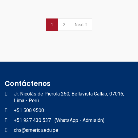
1
2
Next
Contáctenos
Jr. Nicolás de Pierola 250, Bellavista Callao, 07016,
Lima - Perú
+51 500 9500
+51 927 430 537 (WhatsApp - Admisión)
chs@america.edu.pe