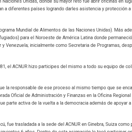
Naciones Unidas, donde su mayor reto fue abrir oficinas en lugar
n a diferentes países logrando darles asistencia y protección a 
rograma Mundial de Alimentos de las Naciones Unidas). Más adel
fugiados) para el Noroeste de América Latina donde permaneci
or y Venezuela; inicialmente como Secretaria de Programas, de
81, el ACNUR hizo participes del mismo a todo su equipo de col
, fue la responsable de ese proceso al mismo tiempo que se encar
ada Oficial de Administración y Finanzas en la Oficina Regional
e parte activa de la vuelta a la democracia además de apoyar a l
cú, fue trasladada a la sede del ACNUR en Ginebra, Suiza como
siguientes 6 años. Dentro de esta asignación le tocó participar